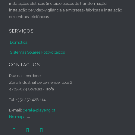
instalações elétricas (incluído postos de transformação),
instalação de video-vigilância a empresas/fábricas e instalação
de centrais telefónicas.
SERVIÇOS
Domótica
Sistemas Solares Fotovoltaicos
CONTACTOS
Rua da Liberdade
Zona Industrial de Lemende, Lote 2
4785-024 Covelas - Trofa
Tel: +351 252 428 114
E-mail:
geral@playeng.pt
No mapa
→


