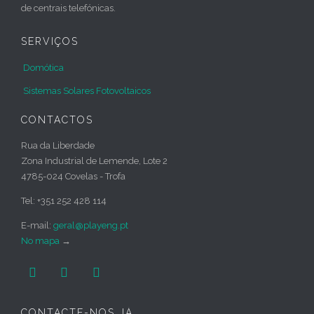
de centrais telefónicas.
SERVIÇOS
Domótica
Sistemas Solares Fotovoltaicos
CONTACTOS
Rua da Liberdade
Zona Industrial de Lemende, Lote 2
4785-024 Covelas - Trofa
Tel: +351 252 428 114
E-mail:
geral@playeng.pt
No mapa
→



CONTACTE-NOS JÁ