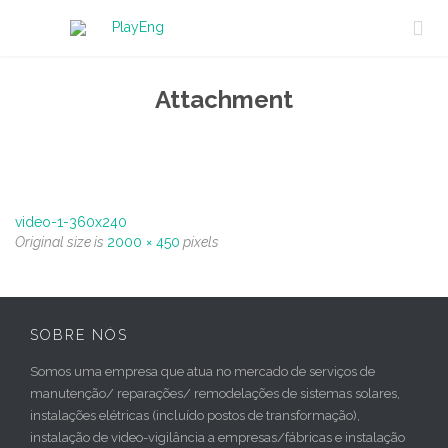

Attachment
video-1-360x240
Original size is
2000 × 450
pixels
SOBRE NÓS
Somos uma empresa que atua no mercado de serviços de
manutenção/ reparações/ remodelações de sistemas solares,
instalações elétricas (incluído postos de transformação),
instalação de video-vigilância a empresas/fábricas e instalação